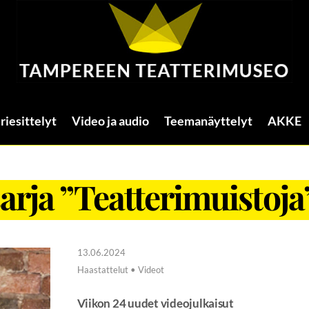
riesittelyt
Video ja audio
Teemanäyttelyt
AKKE
arja ”Teatterimuistoja”
13.06.2024
Haastattelut • Videot
Viikon 24 uudet videojulkaisut