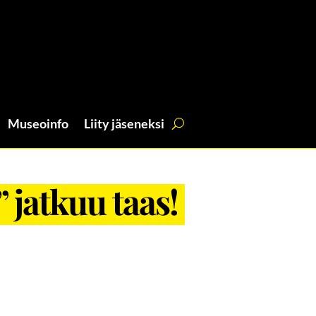
Museoinfo
Liity jäseneksi
 jatkuu taas!