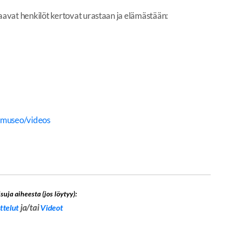
avat henkilöt kertovat urastaan ja elämästään:
imuseo/videos
suja aiheesta (jos löytyy):
ja/tai
ttelut
Videot