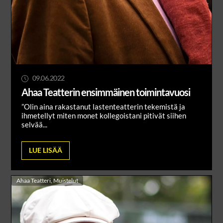
09.06.2022
Ahaa Teatterin ensimmäinen toimintavuosi
”Olin aina rakastanut lastenteatterin tekemistä ja
ihmetellyt miten monet kollegoistani pitivät siihen
selvää...
LUE LISÄÄ
Ahaa Teatteri
,
Muistelut