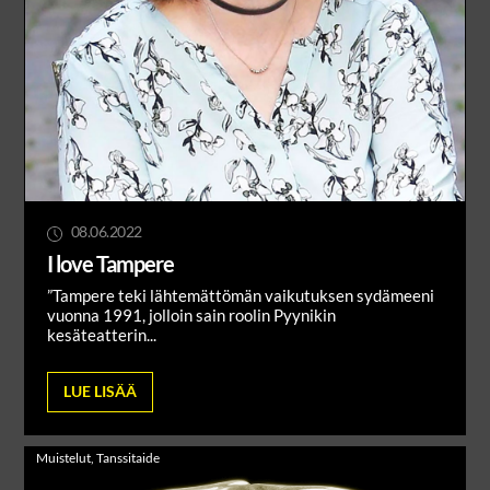
08.06.2022
I love Tampere
”Tampere teki lähtemättömän vaikutuksen sydämeeni
vuonna 1991, jolloin sain roolin Pyynikin
kesäteatterin...
LUE LISÄÄ
Muistelut
,
Tanssitaide