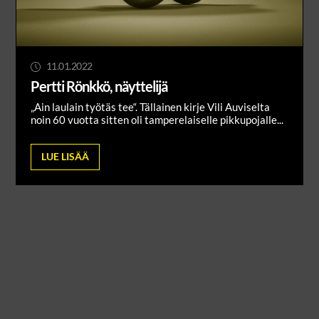
11.01.2022
Pertti Rönkkö, näyttelijä
„Ain laulain työtäs tee“. Tällainen kirje Vili Auviselta
noin 60 vuotta sitten oli tamperelaiselle pikkupojalle...
LUE LISÄÄ