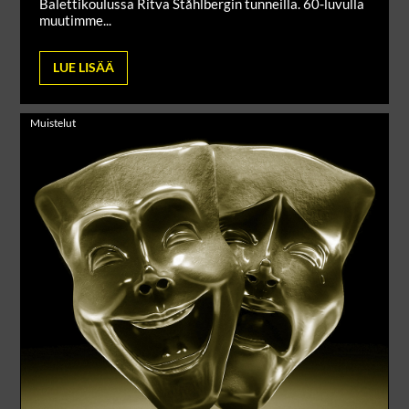
Balettikoulussa Ritva Ståhlbergin tunneilla. 60-luvulla
muutimme...
LUE LISÄÄ
Muistelut