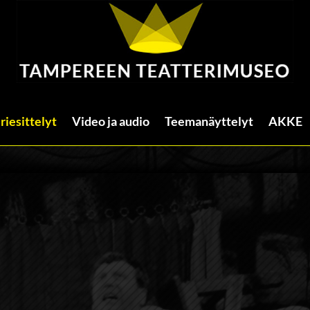
riesittelyt
Video ja audio
Teemanäyttelyt
AKKE