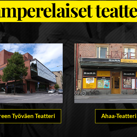
mperelaiset teatte
een Työväen Teatteri
Ahaa-Teatteri