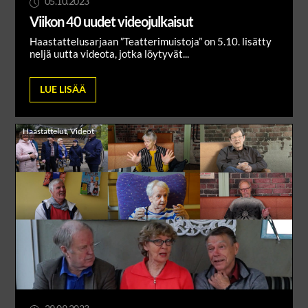
05.10.2023
Viikon 40 uudet videojulkaisut
Haastattelusarjaan ”Teatterimuistoja” on 5.10. lisätty
neljä uutta videota, jotka löytyvät...
LUE LISÄÄ
Haastattelut
,
Videot