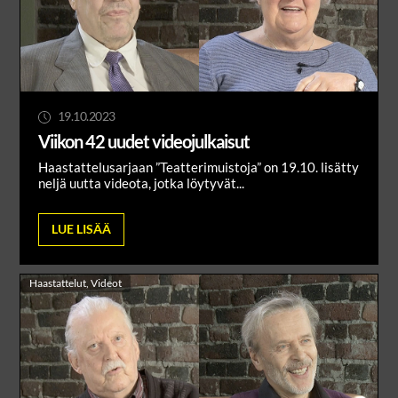
19.10.2023
Viikon 42 uudet videojulkaisut
Haastattelusarjaan ”Teatterimuistoja” on 19.10. lisätty
neljä uutta videota, jotka löytyvät...
LUE LISÄÄ
Haastattelut
,
Videot