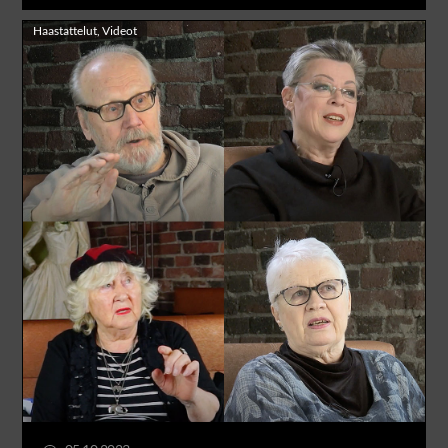
Haastattelut
,
Videot