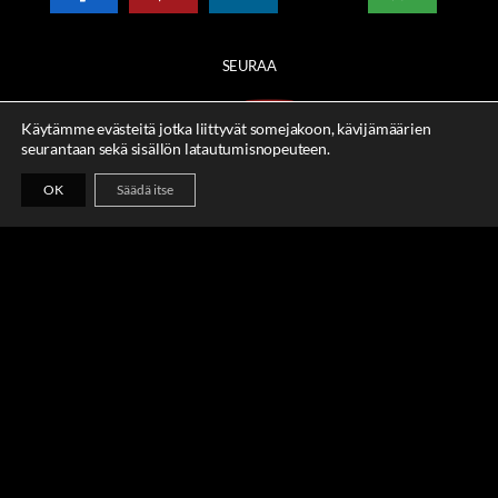
SEURAA
Käytämme evästeitä jotka liittyvät somejakoon, kävijämäärien
seurantaan sekä sisällön latautumisnopeuteen.
OK
Säädä itse
Copyright
2026
© Tampereen Teatterimuseo
ry. All Rights Reserved.
Katso
TIETOSUOJASELOSTE
Sivuston ulkoasu