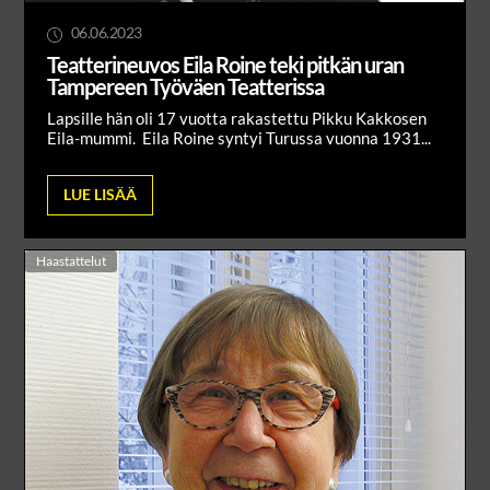
06.06.2023
Teatterineuvos Eila Roine teki pitkän uran
Tampereen Työväen Teatterissa
Lapsille hän oli 17 vuotta rakastettu Pikku Kakkosen
Eila-mummi. Eila Roine syntyi Turussa vuonna 1931...
LUE LISÄÄ
Haastattelut