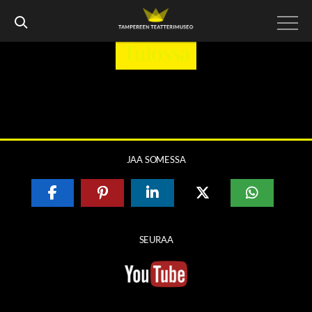
Tulossa
Tähän tuotetaan sisältöä vuoden 2022 aikana.
JAA SOMESSA
SEURAA