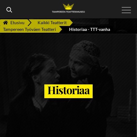
Etusivu
Kaikki Teatterit

Tampereen Työväen Teatteri
Historiaa - TTT-vanha
Historiaa