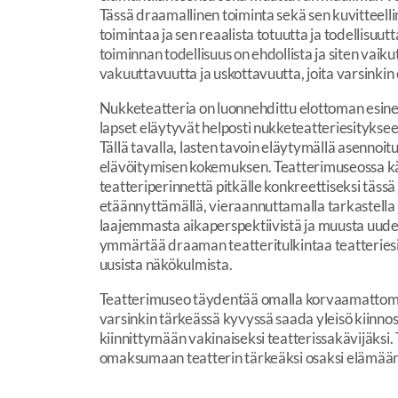
Tässä draamallinen toiminta sekä sen kuvitteellin
toimintaa ja sen reaalista totuutta ja todellisuut
toiminnan todellisuus on ehdollista ja siten vai
vakuuttavuutta ja uskottavuutta, joita varsink
Nukketeatteria on luonnehdittu elottoman esine
lapset eläytyvät helposti nukketeatteriesitykseen
Tällä tavalla, lasten tavoin eläytymällä asennoit
elävöitymisen kokemuksen. Teatterimuseossa käv
teatteriperinnettä pitkälle konkreettiseksi täss
etäännyttämällä, vieraannuttamalla tarkastella j
laajemmasta aikaperspektiivistä ja muusta uudes
ymmärtää draaman teatteritulkintaa teatteries
uusista näkökulmista.
Teatterimuseo täydentää omalla korvaamattomal
varsinkin tärkeässä kyvyssä saada yleisö kiinno
kiinnittymään vakinaiseksi teatterissakävijäksi.
omaksumaan teatterin tärkeäksi osaksi elämään