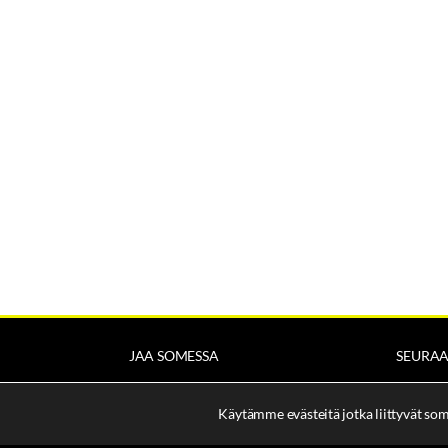
JAA SOMESSA
SEURA
Käytämme evästeitä jotka liittyvät so