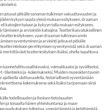
ioimiseksi.
 perustuvat pitkälle sanoman tulkinnan vakuuttavuuden ja
elijöiden kykyyn saada yleisö mukaan esitykseen, draaman
 eli katsojien haluun ja kykyyn tulla mukaan esitykseen,
ämiseen ja arviointiin katsojina. Teatterikasvatuksellinen
ain teatteriesitykseen, vaan draaman tulkinnan annin
misen syventyminen ja arviointi jatkuvat pitkälle
a teatterintekoon perehtymisen syventymistä sekä draaman
ä merkittävästi teatteriesityksen lisäksi, ohella tapahtuva
n luonnehdittu osallistavaksi, voimakkaaksi ja syvälliseksi,
nyt -tilanteeksi ja -kokemukseksi. Muiden museoiden tavoin
 ajallisella ulottuvuudella, historiallisesti syventämään
nkreettisena kokemuksena sekä lisäksi tarjoamaan siinä
ntua.
källe todellisuuden ja ihmisen tietoisuuden
den ja toisaalta hänen yhteiskuntansa ja muun
rovaikutuksen tulkintaa, ymmärtämistä ja kehittämistä.