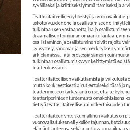
syvälliseksi ja kriittiseksi ymmärtämiseksi ja arv
Teatteritaiteellinen yhteistyö ja vuorovaikutus
uskottavuuden ohella osallistamiseen eli näytt
tulkintaan sen vastaanottajina ja osallistumiseen
draamallisen toiminnan omaan tulkintaan, ymmärt
osallistaminen ja osallistuminen eivät rajoitu v
kypsyttely, sanoman ja sen merkityksen ymmärtä
arkielämässä. Tätä prosessia samoin kuin muut
tulkintaan osallistumiskyvyn kehittymistä edistä
teatterikasvatus.
Teatteritaiteellisen vaikuttamista ja vaikutusta o
mutta konkreettisesti ainutkertaiseksi tässä ja 
teatterimuseon tärkeä anti on se, että se kykenee
teatteriperinteen tuntemusta omakohtaisena ko
tiettyä teatteritaiteellisen ainutkertaisuuden tu
Teatteritaiteen yhteiskunnallinen vaikutus on pit
vuorovaikutuksen eli yksilön tajunnan, tietoisuu
elämäntilanteensa sekä muuttuvan maailman vuo