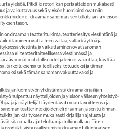
uurta yleisöä. Pitkälle retoriikan periaatteiden mukaisesti
s ja vaikuttavuus sekä yleisön huomiointi ovat niin
lenkki niiden eli draaman sanoman, sen tulkitsijan ja yleisön
ityksen tason.
n on draaman teatteritulkinta, teatteriesitys viestintänä ja
 vaikuttaminen ovat taiteen valtaa, vallankäyttöä ja
ityksessä viestintä ja vaikuttaminen ovat sanoman
sissa eli teatteritaiteellisessa viestinnässä ja
määräävimmät mahdollisuudet ja keinot vaikuttaa, käyttää
sa, tarkoituksensa taiteelliseksi totuudeksi ja tämän
anomaksi sekä tämän sanoman vakuuttavaksi ja
kitsijan luomistyön yhdistämistä draamakirjailijan
mistyö huipentuu näyttelijöiden ja yleisön väliseen yhteistyö-
Ohjaaja ja näyttelijät täydentävät oman tavoitteensa ja
n sanoman teatterintekijöiden eli draaman ja sen tulkinnan
kitsijan käsityksen mukaisesti kirjailijan ajatusta ja
ävät sitä omalla ajattelullaan ja tulkinnallaan. Täten
a ja produktiivista osallistumista draaman tulkintaan sen