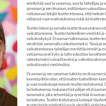
edellyttää suurta sanomaa, suurta taiteilijaa ja s
sanoman ja sen ilmaisun, esittämisen vakuuttavuu
ratkaisevat tekijät teatterinteossa, että heikoin 
välisessä vuorovaikutuksessa määrää teatteries
Teatterinteon ja samalla teatterikasvatuksen ydi
vaikuttamisena. Teatteritaiteellinen viestintä ja
vaikutuskykyä. Draaman tulkinnassa, teatteries
viestintää sanomalla vaikuttamiseksi. Tässä proses
vaikuttamisessa taiteilijan merkittävimmät ja 
valtaansa ovat kyky ja taito sulauttaa tavoitteen
rakentamaksi vakuuttavaksi ja vaikuttavaksi s
vaikuttavaksi viestinnäksi.
Draaman ja sen sanoman tulkinta on draaman tul
luomistyöhön siten, että teatteritaiteellinen luo
ja vuorovaikutusprosessiin teatteriesityksessä. 
tarkoituksensa mukaisesti kirjailijan eli draama
sanomaksi, joka selventää ja syventää draaman tul
tarkoitusta. Teatteriesityksessä katsojat täydent
teatteritaide edellyttää myös yleisöltä aktiivist