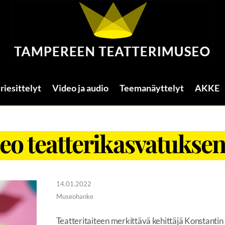
riesittelyt
Video ja audio
Teemanäyttelyt
AKKE
eo teatterikasvatuksen
14.01.2022
Museohanke
Teatteritaiteen merkittävä kehittäjä Konstantin 