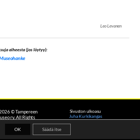
Leo Levanen
suja aiheesta (jos löytyy):
Museohanke
Sivuston ulkoasu
2026
© Tampereen
Juha Kurkikangas
useo ry. All Rights
Reserved.
Palvelimen ylläpito
OK
Säädä itse
Artest
TOSUOJASELOSTE