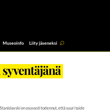
Museoinfo
Liity jäseneksi
 syventäjänä
Stanislavski on osuvasti todennut, että suuri taide