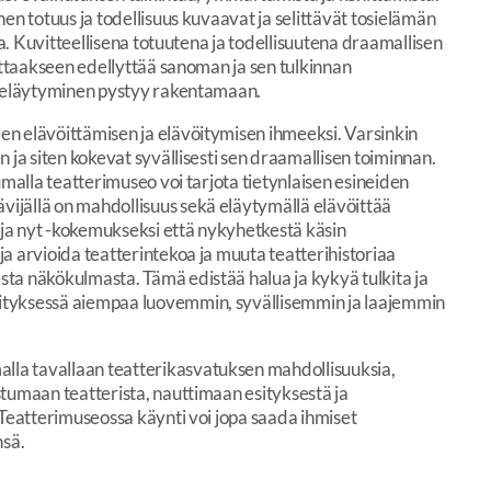
en totuus ja todellisuus kuvaavat ja selittävät tosielämän
ta. Kuvitteellisena totuutena ja todellisuutena draamallisen
kuttaakseen edellyttää sanoman ja sen tulkinnan
in eläytyminen pystyy rakentamaan.
en elävöittämisen ja elävöitymisen ihmeeksi. Varsinkin
 ja siten kokevat syvällisesti sen draamallisen toiminnan.
umalla teatterimuseo voi tarjota tietynlaisen esineiden
ijällä on mahdollisuus sekä eläytymällä elävöittää
ä ja nyt -kokemukseksi että nykyhetkestä käsin
a arvioida teatterintekoa ja muuta teatterihistoriaa
ta näkökulmasta. Tämä edistää halua ja kykyä tulkita ja
ityksessä aiempaa luovemmin, syvällisemmin ja laajemmin
la tavallaan teatterikasvatuksen mahdollisuuksia,
stumaan teatterista, nauttimaan esityksestä ja
 Teatterimuseossa käynti voi jopa saada ihmiset
sä.