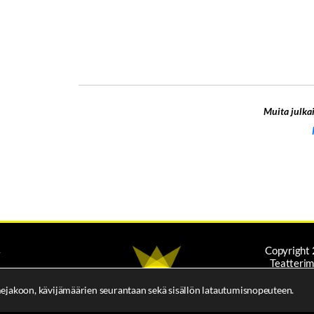
Muita julkai
A
Copyright
Teatterim
mejakoon, kävijämäärien seurantaan sekä sisällön latautumisnopeuteen.
TIE
Katso