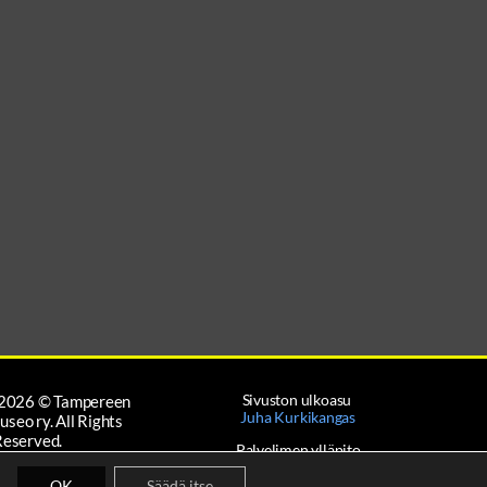
Sivuston ulkoasu
2026
© Tampereen
Juha Kurkikangas
useo ry. All Rights
Reserved.
Palvelimen ylläpito
Artest
TOSUOJASELOSTE
OK
Säädä itse