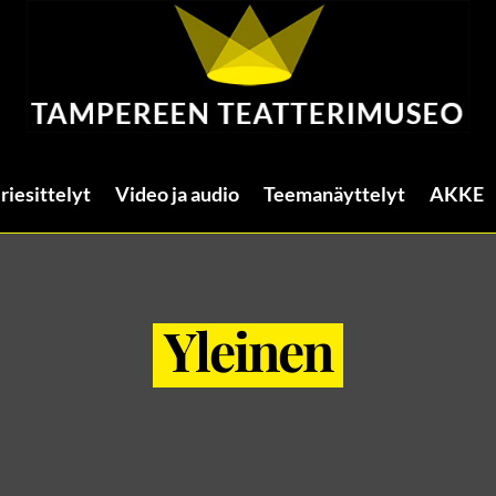
riesittelyt
Video ja audio
Teemanäyttelyt
AKKE
Yleinen