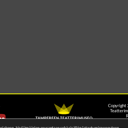
A
Copyright
Teatterim
TIE
Katso
mejakoon, kävijämäärien seurantaan sekä sisällön latautumisnopeuteen.