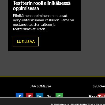
Teatterin rooli elinikäisessä
oppimisessa
Elinikäinen oppiminen on noussut
nyky-yhteiskunnan keskiöön. Tämä on
nostanut teatteritaiteen ja
teatterikasvatuksen...
LUE LISÄÄ
JAA SOMESSA
SEURA
Käytämme evästeitä jotka liittyvät so